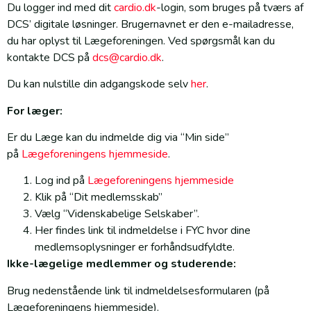
Du logger ind med dit
cardio.dk
-login, som bruges på tværs af
DCS’ digitale løsninger. Brugernavnet er den e-mailadresse,
du har oplyst til Lægeforeningen. Ved spørgsmål kan du
kontakte DCS på
dcs@cardio.dk
.
Du kan nulstille din adgangskode selv
her
.
For læger:
Er du Læge kan du indmelde dig via “Min side”
på
Lægeforeningens hjemmeside
.
Log ind på
Lægeforeningens hjemmeside
Klik på “Dit medlemsskab”
Vælg “Videnskabelige Selskaber”.
Her findes link til indmeldelse i FYC hvor dine
medlemsoplysninger er forhåndsudfyldte.
Ikke-lægelige medlemmer og studerende:
Brug nedenstående link til indmeldelsesformularen (på
Lægeforeningens hjemmeside).