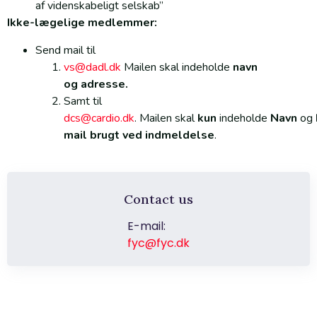
af videnskabeligt selskab”
Ikke-lægelige medlemmer:
Send mail til
vs@dadl.dk
Mailen skal indeholde
navn
og
adresse
.
Samt til
dcs@cardio.dk
. Mailen skal
kun
indeholde
Navn
og
mail brugt ved indmeldelse
.
Contact us
E-mail:
fyc@fyc.dk